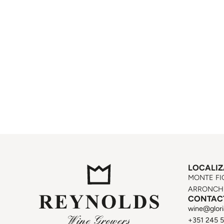
LOCALI
MONTE FI
ARRONCHE
CONTAC
wine@glori
+351 245 