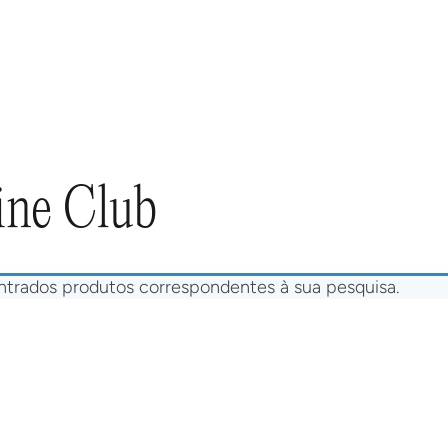
NHO
ENOTURISMO
TOUR 360
WINEC
ne Club
trados produtos correspondentes à sua pesquisa.